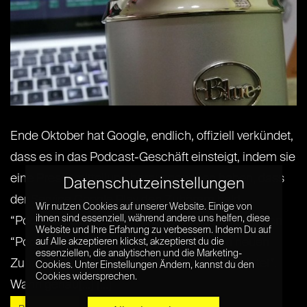
Ende Oktober hat Google, endlich, offiziell verkündet,
dass es in das Podcast-Geschäft einsteigt, indem sie
eine Pressemitteilung herausgegeben haben, dass
Datenschutzeinstellungen
der Service Google Play den Zuhörern bald
Wir nutzen Cookies auf unserer Website. Einige von
ihnen sind essenziell, während andere uns helfen, diese
“Podcasts bietet” und das dieser neue Service den
Website und Ihre Erfahrung zu verbessern. Indem Du auf
“Podcastern den Zugriff auf Millionen von neuen
auf Alle akzeptieren klickst, akzeptierst du die
essenziellen, die analytischen und die Marketing-
Zuhörern auf Android- und Tablet-Geräten bietet”.
Cookies. Unter Einstellungen Ändern, kannst du den
Cookies widersprechen.
Wann genau[...] [...]