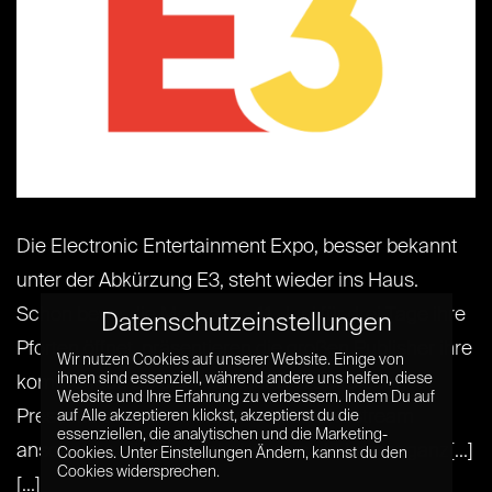
Die Electronic Entertainment Expo, besser bekannt
unter der Abkürzung E3, steht wieder ins Haus.
Schon bevor die Messe am 11. Juni für drei Tage ihre
Datenschutzeinstellungen
Pforten öffnet, präsentieren die großen Publisher ihre
Wir nutzen Cookies auf unserer Website. Einige von
ihnen sind essenziell, während andere uns helfen, diese
kommenden Spiele-Highlights in zahlreichen
Website und Ihre Erfahrung zu verbessern. Indem Du auf
Pressekonferenzen, die wir uns im Livestream
auf Alle akzeptieren klickst, akzeptierst du die
essenziellen, die analytischen und die Marketing-
anschauen können. Dabei ist es nicht immer ganz[...]
Cookies. Unter Einstellungen Ändern, kannst du den
Cookies widersprechen.
[...]