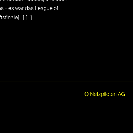
es – es war das League of
nale[...] [...]
© Netzpiloten AG