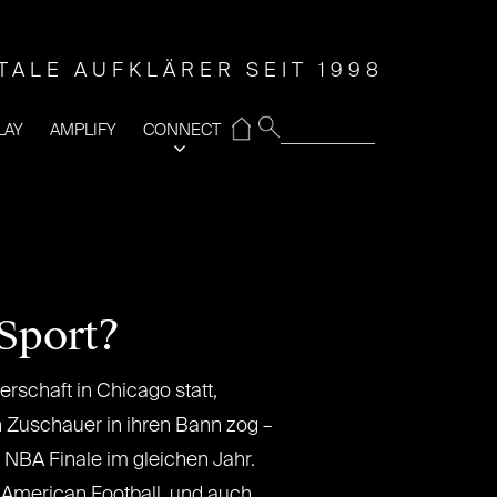
ITALE AUFKLÄRER SEIT 1998
⌂
LAY
AMPLIFY
CONNECT
-Sport?
rschaft in Chicago statt,
n Zuschauer in ihren Bann zog –
 NBA Finale im gleichen Jahr.
t American Football, und auch