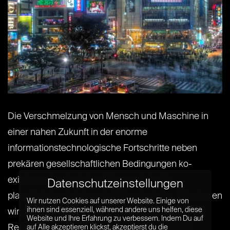
Die Verschmelzung von Mensch und Maschine in
einer nahen Zukunft in der enorme
informationstechnologische Fortschritte neben
prekären gesellschaftlichen Bedingungen ko-
existieren ist absehbar. Cyberpunk ist die
Datenschutzeinstellungen
plausibelste mir bekannte Zukunftsvision. Was lernen
Wir nutzen Cookies auf unserer Website. Einige von
ihnen sind essenziell, während andere uns helfen, diese
wir aus Zukunftsvisionen? Haben wir vor Minority
Website und Ihre Erfahrung zu verbessern. Indem Du auf
Report schon gesellschaftlich über Pre-Crime
auf Alle akzeptieren klickst, akzeptierst du die