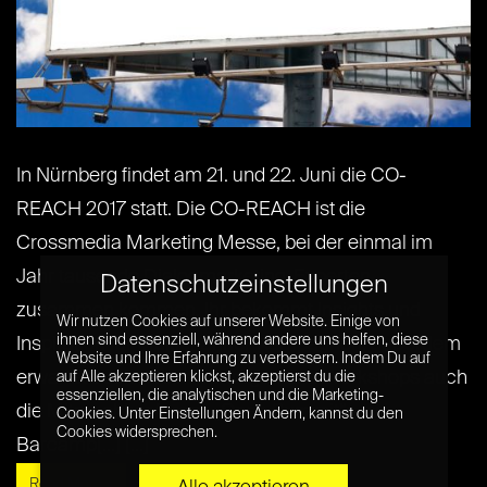
In Nürnberg findet am 21. und 22. Juni die CO-
REACH 2017 statt. Die CO-REACH ist die
Crossmedia Marketing Messe, bei der einmal im
Jahr tausende Dialogmarketing-Experten
Datenschutzeinstellungen
zusammen kommen. Ihr bekommt Insights und
Wir nutzen Cookies auf unserer Website. Einige von
ihnen sind essenziell, während andere uns helfen, diese
Inspiration für Multichannel-Kampagnen, außerdem
Website und Ihre Erfahrung zu verbessern. Indem Du auf
erwartet euch neben Vorträgen und Workshops auch
auf Alle akzeptieren klickst, akzeptierst du die
essenziellen, die analytischen und die Marketing-
die Mitmachkonferenz „Open Summit“ – ein
Cookies. Unter Einstellungen Ändern, kannst du den
Cookies widersprechen.
Barcamp[...] [...]
Read More »