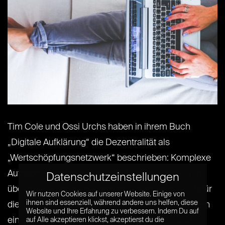
Tim Cole und Ossi Urchs haben in ihrem Buch
„Digitale Aufklärung“ die Dezentralität als
„Wertschöpfungsnetzwerk“ beschrieben: Komplexe
Aufgaben werden in einfache Module zerlegt und
Datenschutzeinstellungen
über das Netzwerk an Personen vergeben, die dafür
Wir nutzen Cookies auf unserer Website. Einige von
ihnen sind essenziell, während andere uns helfen, diese
die nötige Kompetenz und Zeit besitzen. So werden
Website und Ihre Erfahrung zu verbessern. Indem Du auf
einzelne Mitarbeiter, Arbeitsgruppen und sogar
auf Alle akzeptieren klickst, akzeptierst du die