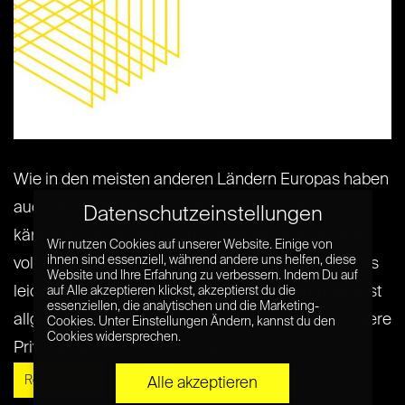
Wie in den meisten anderen Ländern Europas haben
auch wir in Deutschland mit unseren Krisen zu
Datenschutzeinstellungen
kämpfen. Sei es die Flüchtlingskrise oder ein Berg
Wir nutzen Cookies auf unserer Website. Einige von
ihnen sind essenziell, während andere uns helfen, diese
voller Schulden, den es zu bezwingen gilt. Auch das
Website und Ihre Erfahrung zu verbessern. Indem Du auf
leidige Thema des umstrittenen Datensammelns ist
auf Alle akzeptieren klickst, akzeptierst du die
essenziellen, die analytischen und die Marketing-
allgegenwärtig und lässt heikle Debatten über unsere
Cookies. Unter Einstellungen Ändern, kannst du den
Cookies widersprechen.
Privatsphäre immer wieder aufkochen.[...] [...]
Read More »
Alle akzeptieren