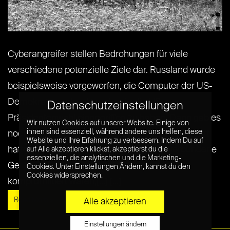
Cyberangreifer stellen Bedrohungen für viele
verschiedene potenzielle Ziele dar. Russland wurde
beispielsweise vorgeworfen, die Computer der US-
Demokraten gehackt und so in die US-
Datenschutzeinstellungen
Präsidentenwahl eingegriffen zu haben. Dann gab es
Wir nutzen Cookies auf unserer Website. Einige von
ihnen sind essenziell, während andere uns helfen, diese
noch den unbekannten Angreifer, der es geschafft
Website und Ihre Erfahrung zu verbessern. Indem Du auf
hatte, durch Tausende mit dem Internet verbundene
auf Alle akzeptieren klickst, akzeptierst du die
essenziellen, die analytischen und die Marketing-
Geräte, die durch die Mirai-Schadsoftware
Cookies. Unter Einstellungen Ändern, kannst du den
Cookies widersprechen.
kompromittiert waren,[...] [...]
Read More »
Alle akzeptieren
Einstellungen ändern