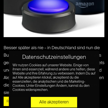
Besser später als nie – in Deutschland sind nun die
Buttons für Alexa-Lautsprecher erhältlich. Aber was
Datenschutzeinstellungen
genau können die kleinen Buzzer-ähnlichen Gadgets
Wir nutzen Cookies auf unserer Website. Einige von
ihnen sind essenziell, während andere uns helfen, diese
und wofür sind sie gut? Mit den kleinen Buttons wird
Website und Ihre Erfahrung zu verbessern. Indem Du auf
Alexa zur Spielkonsole. Schon im September wurden
auf Alle akzeptieren klickst, akzeptierst du die
essenziellen, die analytischen und die Marketing-
diese von Amazon vorgestellt aber erst jetzt haben
Cookies. Unter Einstellungen Ändern, kannst du den
Cookies widersprechen.
sie es auf[...] [...]
Read More »
Alle akzeptieren