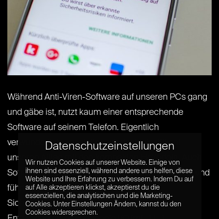
Während Anti-Viren-Software auf unseren PCs gang
und gäbe ist, nutzt kaum einer entsprechende
Software auf seinem Telefon. Eigentlich
verwunderlich – gestalten wir doch signifikant
Datenschutzeinstellungen
unseren Alltag mit den kompakten Helferlein. Auch
Wir nutzen Cookies auf unserer Website. Einige von
ihnen sind essenziell, während andere uns helfen, diese
Softwareproduzent Google ist sich dem bewusst und
Website und Ihre Erfahrung zu verbessern. Indem Du auf
führt deshalb einen kontinuierlich neue
auf Alle akzeptieren klickst, akzeptierst du die
essenziellen, die analytischen und die Marketing-
Sicherheitsfunktionen ein. Auf der
Cookies. Unter Einstellungen Ändern, kannst du den
Cookies widersprechen.
Entwicklerkonferenz Google I/O im[...] [...]