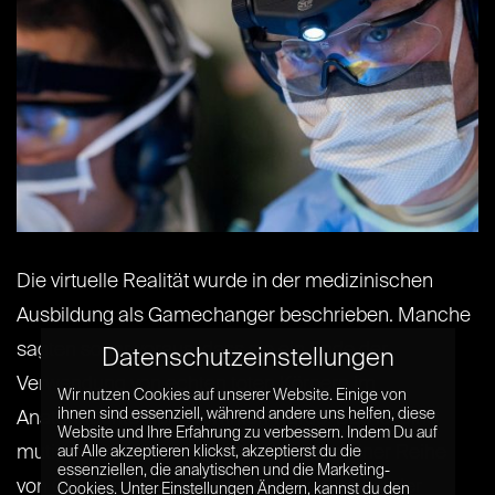
Die virtuelle Realität wurde in der medizinischen
Ausbildung als Gamechanger beschrieben. Manche
sagten sogar voraus, dass sie ein Ende der
Datenschutzeinstellungen
Verwendung von echten toten Körpern im
Wir nutzen Cookies auf unserer Website. Einige von
ihnen sind essenziell, während andere uns helfen, diese
Anatomieunterricht bewirken würde. Das ist eine
Website und Ihre Erfahrung zu verbessern. Indem Du auf
mutige Aussage, spiegelt aber wegen einer Reihe
auf Alle akzeptieren klickst, akzeptierst du die
essenziellen, die analytischen und die Marketing-
von Gründen nicht die tatsächliche Realität der
Cookies. Unter Einstellungen Ändern, kannst du den