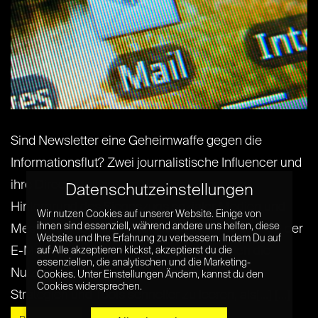
Sind Newsletter eine Geheimwaffe gegen die
Informationsflut? Zwei journalistische Influencer und
ihre Direct-Mailings im Vergleich. Vor dem
Datenschutzeinstellungen
Hintergrund des Siegeszugs sozialer Medien und
Wir nutzen Cookies auf unserer Website. Einige von
ihnen sind essenziell, während andere uns helfen, diese
Messenger-Dienste wird seit einiger Zeit der Tod der
Website und Ihre Erfahrung zu verbessern. Indem Du auf
E-Mail diskutiert. Zumindest bemühen sich die
auf Alle akzeptieren klickst, akzeptierst du die
essenziellen, die analytischen und die Marketing-
Nutzer eifrig darum, ihre Inbox mit diversen
Cookies. Unter Einstellungen Ändern, kannst du den
Cookies widersprechen.
Strategien und Tools schneller zu leeren, als[...] [...]