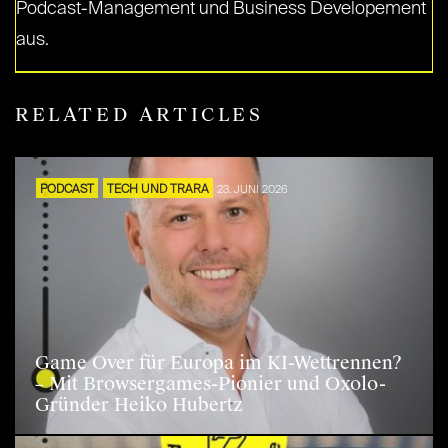
Podcast-Management und Business Developement
aus.
RELATED ARTICLES
PODCAST
TECH UND TRARA
23. JUNI 2026
Game Over für Europa im KI-Wettrennen?
– Mit Browsergames-Pionier und Oxolo-
Gründer Heiko Hubertz