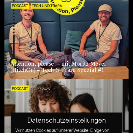
PODCAST
TECH UND TRARA
12. AUG. 2024
Attention, please! – mit Moritz Meyer
(HitchOn) – Tech & Trara Spezial #1
PODCAST
17. APR. 2026
Datenschutzeinstellungen
Wir nutzen Cookies auf unserer Website. Einige von