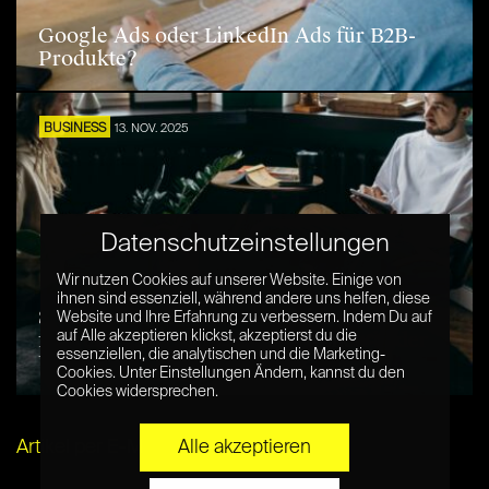
Google Ads oder LinkedIn Ads für B2B-
Produkte?
BUSINESS
13. NOV. 2025
Datenschutzeinstellungen
Wir nutzen Cookies auf unserer Website. Einige von
ihnen sind essenziell, während andere uns helfen, diese
So findet ihr die beste Recruiting-Software
Website und Ihre Erfahrung zu verbessern. Indem Du auf
für euer Unternehmen: 5 Optionen in der
auf Alle akzeptieren klickst, akzeptierst du die
essenziellen, die analytischen und die Marketing-
Übersicht
Cookies. Unter Einstellungen Ändern, kannst du den
Cookies widersprechen.
Artikel per E-Mail verschicken
Alle akzeptieren