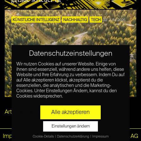
gerade so teuer ist
KÜNSTLICHE INTELLIGENZ
NACHHALTIG
TECH
22. JUNI 2026
Datenschutzeinstellungen
Wir nutzen Cookies auf unserer Website. Einige von
ihnen sind essenziell, während andere uns helfen, diese
Website und Ihre Erfahrung zu verbessern. Indem Du auf
Der ökologische Fußabdruck der
auf Alle akzeptieren klickst, akzeptierst du die
essenziellen, die analytischen und die Marketing-
Rechenzentren
Cookies. Unter Einstellungen Ändern, kannst du den
Cookies widersprechen.
Artikel per E-Mail verschicken
Alle akzeptieren
Einstellungen ändern
Impressum
|
Datenschutz
© Netzpiloten AG
Cookie-Details
Datenschutzerklärung
Impressum