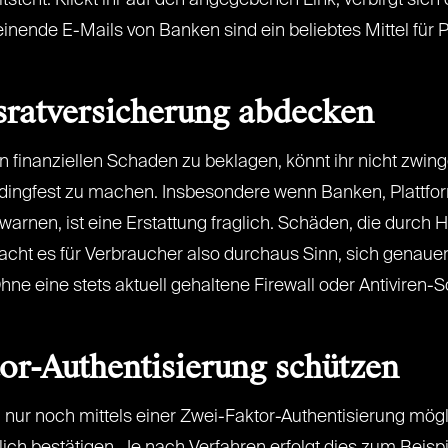
eitsteht. Klickt ihr auf den angegebenen Link, verbirgt si
nde E-Mails von Banken sind ein beliebtes Mittel für Phi
sratversicherung abdecken
en finanziellen Schaden zu beklagen, könnt ihr nicht zwi
n dingfest zu machen. Insbesondere wenn Banken, Plattfor
 warnen, ist eine Erstattung fraglich. Schäden, die durc
acht es für Verbraucher also durchaus Sinn, sich genaue
Ohne eine stets aktuell gehaltene Firewall oder Antiviren-
or-Authentisierung schützen
ur noch mittels einer Zwei-Faktor-Authentisierung möglich