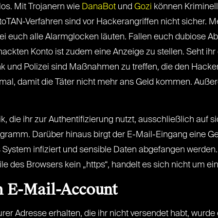
olos. Mit Trojanern wie
DanaBot
und
Gozi
können Kriminel
TAN-Verfahren sind vor Hackerangriffen nicht sicher. M
ei euch alle Alarmglocken läuten. Fallen euch dubiose Abb
hackten Konto ist zudem eine Anzeige zu stellen. Seht ihr
 und Polizei sind Maßnahmen zu treffen, die den Hacke
einmal, damit die Täter nicht mehr ans Geld kommen. Auß
, die ihr zur Authentifizierung nutzt, ausschließlich auf s
ogramm. Darüber hinaus birgt der E-Mail-Eingang eine Ge
System infiziert und sensible Daten abgefangen werden. 
le des Browsers kein „https“, handelt es sich nicht um ei
m E-Mail-Account
r Adresse erhalten, die ihr nicht versendet habt, wurde