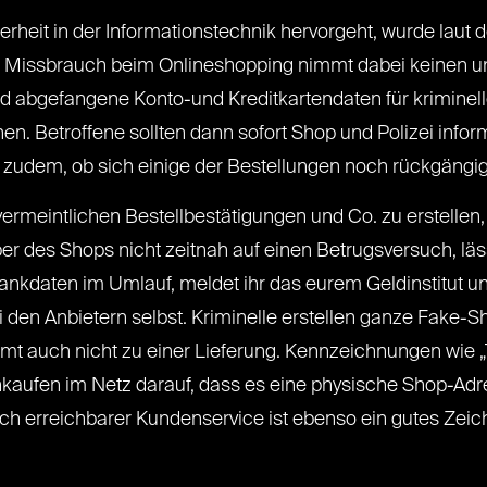
rheit in der Informationstechnik hervorgeht, wurde laut
. Missbrauch beim Onlineshopping nimmt dabei keinen un
abgefangene Konto-und Kreditkartendaten für kriminell
en. Betroffene sollten dann sofort Shop und Polizei inf
üft zudem, ob sich einige der Bestellungen noch rückgän
vermeintlichen Bestellbestätigungen und Co. zu erstellen,
er des Shops nicht zeitnah auf einen Betrugsversuch, läs
ankdaten im Umlauf, meldet ihr das eurem Geldinstitut u
 den Anbietern selbst. Kriminelle erstellen ganze Fake-S
mt auch nicht zu einer Lieferung. Kennzeichnungen wie „T
inkaufen im Netz darauf, dass es eine physische Shop-Ad
isch erreichbarer Kundenservice ist ebenso ein gutes Zei