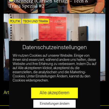
Rothenberg (Carlsen Verlag) – Tech &
Trara Spezial #2
POLITIK
TECH UND TRARA
14. JULI 2026
Datenschutzeinstellungen
Wir nutzen Cookies auf unserer Website. Einige von
ihnen sind essenziell, während andere uns helfen, diese
Website und Ihre Erfahrung zu verbessern. Indem Du auf
Queer Art between Love and Hate – PRIDE-
auf Alle akzeptieren klickst, akzeptierst du die
essenziellen, die analytischen und die Marketing-
Special x The (___) Gallery
Cookies. Unter Einstellungen Ändern, kannst du den
Cookies widersprechen.
Artikel per E-Mail verschicken
Alle akzeptieren
Einstellungen ändern