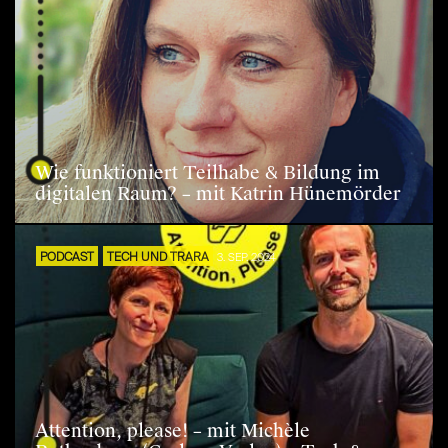
Wie funktioniert Teilhabe & Bildung im
digitalen Raum? – mit Katrin Hünemörder
PODCAST
TECH UND TRARA
3. SEP. 2024
Attention, please! – mit Michèle