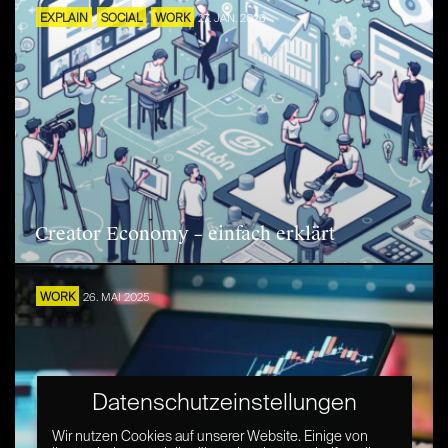
EXPLAIN
SOCIAL
WORK
27. JAN. 2026
Creator Economy – einfach erklärt
WORK
26. MAI 2025
Datenschutzeinstellungen
Wir nutzen Cookies auf unserer Website. Einige von