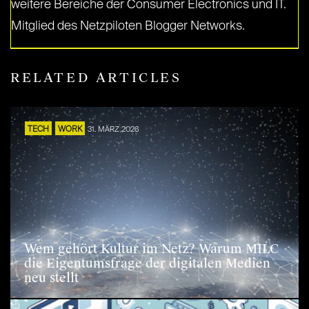
weitere Bereiche der Consumer Electronics und IT.
Mitglied des Netzpiloten Blogger Networks.
RELATED ARTICLES
TECH
WORK
31. MÄRZ 2026
Wem gehört Kultur im Netz? Warum MILC
die Eigentumsfrage der digitalen Medien
neu stellt