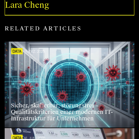
Lara Cheng
RELATED ARTICLES
DATA
16. DEZ. 2025
Sicher, skalierbar, störungsfrei –
Qualitätskriterien einer modernen IT-
Infrastruktur für Unternehmen
DATA
16. JUNI 2026