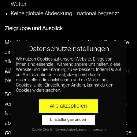
Wetter
Keine globale Abdeckung – national begrenzt
Zielgruppe und Ausblick
Mobilfunkbasierte Alternativen sind ideal für alle, die
Datenschutzeinstellungen
eine schnelle und unkomplizierte Lösung suchen –
Wir nutzen Cookies auf unserer Website. Einige von
allerdings
nur dort, wo das Netz entsprechend
ihnen sind essenziell, während andere uns helfen, diese
Website und Ihre Erfahrung zu verbessern. Indem Du auf
leistungsfähig ist
. Für wirklich abgelegene Regionen
auf Alle akzeptieren klickst, akzeptierst du die
essenziellen, die analytischen und die Marketing-
bleibt Satelliteninternet vorerst die bessere Wahl.
Cookies. Unter Einstellungen Ändern, kannst du den
Cookies widersprechen.
5G-Home-Tarife sind in vielen Ländern bereits
verfügbar und werden kontinuierlich ausgebaut. Für
Alle akzeptieren
Nutzer, die keinen Satellitenanschluss benötigen,
Einstellungen ändern
aber trotzdem schnelles Internet wollen, ist 5G eine
Cookie-Details
Datenschutzerklärung
Impressum
praktische und moderne Lösung
– vor allem, solange
Datenschutzeinstellungen