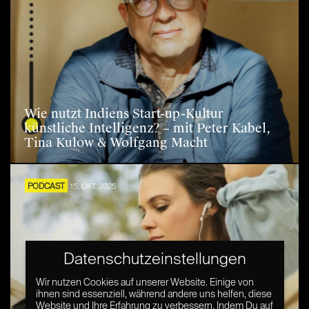
Wie nutzt Indiens Start-up-Kultur
künstliche Intelligenz? – mit Peter Kabel,
Tina Kulow & Wolfgang Macht
PODCAST
15. OKT. 2025
Datenschutzeinstellungen
Wir nutzen Cookies auf unserer Website. Einige von
ihnen sind essenziell, während andere uns helfen, diese
Website und Ihre Erfahrung zu verbessern. Indem Du auf