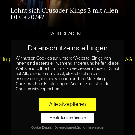
Lohnt sich Crusader Kings 3 mit allen
DLCs 2024?
WEITERE ARTIKEL
Datenschutzeinstellungen
Wir nutzen Cookies auf unserer Website. Einige von
Impressum
|
Datenschutz
© Netzpiloten AG
ihnen sind essenziell, während andere uns helfen, diese
Website und Ihre Erfahrung zu verbessern. Indem Du auf
auf Alle akzeptieren klickst, akzeptierst du die
essenziellen, die analytischen und die Marketing-
Cookies. Unter Einstellungen Ändern, kannst du den
Cookies widersprechen.
Alle akzeptieren
Einstellungen ändern
Cookie-Details
Datenschutzerklärung
Impressum
Datenschutzeinstellungen