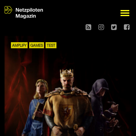
open
AMPLIFY
GAMES
TEST