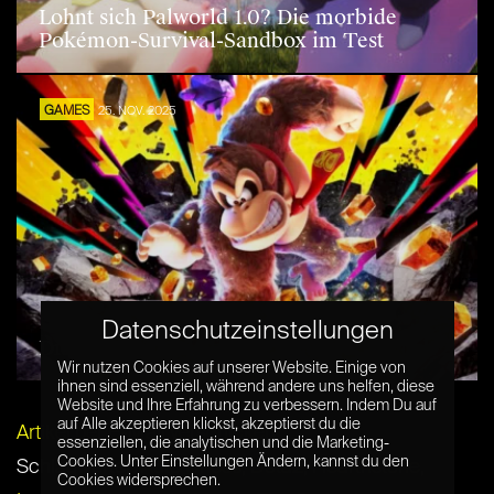
Lohnt sich Palworld 1.0? Die morbide
Pokémon-Survival-Sandbox im Test
GAMES
25. NOV. 2025
Datenschutzeinstellungen
Die besten Spiele für die Nintendo Switch 2
Wir nutzen Cookies auf unserer Website. Einige von
ihnen sind essenziell, während andere uns helfen, diese
Website und Ihre Erfahrung zu verbessern. Indem Du auf
auf Alle akzeptieren klickst, akzeptierst du die
Artikel per E-Mail verschicken
essenziellen, die analytischen und die Marketing-
Cookies. Unter Einstellungen Ändern, kannst du den
Schlagwörter:
Auto Chess
,
Dota2
,
Hearthstone
,
Cookies widersprechen.