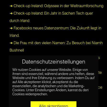
➜ Check-up Ireland: Odyssee in der Weltraumforschung
➜ Check-up Ireland: Ein Jahr in Sachen Tech quer
durch Irland
➜ Facebooks neues Datenzentrum: Die Zukunft liegt in
Irland.
➜ Die Frau mit den vielen Namen: Zu Besuch bei Niamh
Bushnell
➜ Was treibt Irlands Aushängeschild Web Summit aus
Datenschutzeinstellungen
Dublin?
Wir nutzen Cookies auf unserer Website. Einige von
➜ Career Zoo: In Dublin werden deutsche Tech-Talente
ihnen sind essenziell, während andere uns helfen, diese
Website und Ihre Erfahrung zu verbessern. Indem Du auf
gesucht
auf Alle akzeptieren klickst, akzeptierst du die
essenziellen, die analytischen und die Marketing-
➜ MediaCon 2015: Storytelling fürs TV à la James Joyce
Cookies. Unter Einstellungen Ändern, kannst du den
Cookies widersprechen.
➜ Career Zoo: Deutsche Tech-Talente sind in Dublin
gefragt
Alle akzeptieren