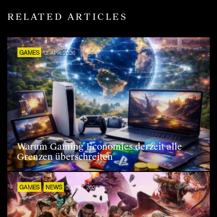
RELATED ARTICLES
GAMES
12. APR. 2026
Warum Gaming Economies derzeit alle
Grenzen überschreiten
GAMES
NEWS
29. OKT. 2024