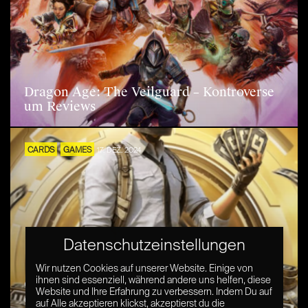
Dragon Age: The Veilguard – Kontroverse
um Reviews
CARDS
GAMES
17. DEZ. 2024
Datenschutzeinstellungen
Wir nutzen Cookies auf unserer Website. Einige von
ihnen sind essenziell, während andere uns helfen, diese
Gaming ist vielleicht nicht so teuer, wie du
Website und Ihre Erfahrung zu verbessern. Indem Du auf
denkst – und muss es auch nicht sein
auf Alle akzeptieren klickst, akzeptierst du die