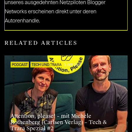
unseres ausgedehnten Netzpiloten Blogger
Networks erscheinen direkt unter deren
Autorenhandle.
RELATED ARTICLES
PODCAST
TECH UND TRARA
3. SEP. 2024
Attention, please! – mit Michèle
Rothenberg (Carlsen Verlag) – Tech &
Trara Spezial #2