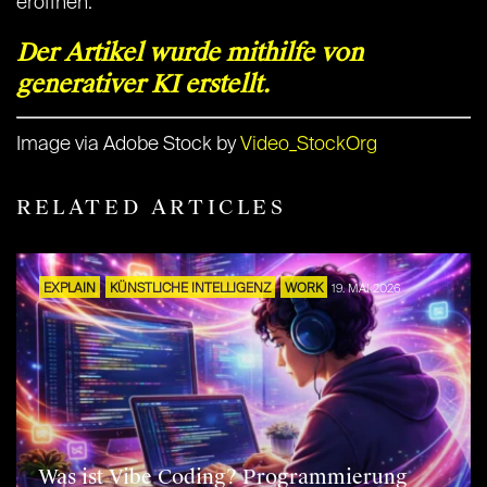
eröffnen.
Der Artikel wurde mithilfe von
generativer KI erstellt.
Image via Adobe Stock by
Video_StockOrg
RELATED ARTICLES
EXPLAIN
KÜNSTLICHE INTELLIGENZ
WORK
19. MAI 2026
Was ist Vibe Coding? Programmierung