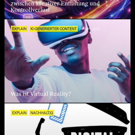
zwischen kreativer Entfaltung und
Kontrollverlust
EXPLAIN
KI-GENERIERTER CONTENT
25. APR. 2025
Was ist Virtual Reality?
EXPLAIN
NACHHALTIG
29. SEP. 2025