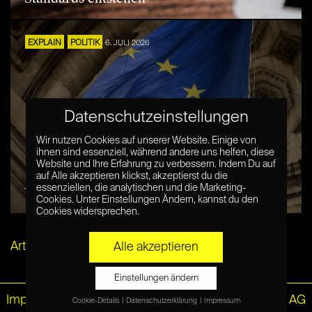
EXPLAIN
POLITIK
6. JULI 2026
Datenschutzeinstellungen
Wir nutzen Cookies auf unserer Website. Einige von
ihnen sind essenziell, während andere uns helfen, diese
Website und Ihre Erfahrung zu verbessern. Indem Du auf
auf Alle akzeptieren klickst, akzeptierst du die
essenziellen, die analytischen und die Marketing-
Was ist digitale Souveränität?
Cookies. Unter Einstellungen Ändern, kannst du den
Cookies widersprechen.
Artikel per E-Mail verschicken
Alle akzeptieren
Einstellungen ändern
Impressum
|
Datenschutz
© Netzpiloten AG
Cookie-Details
Datenschutzerklärung
Impressum