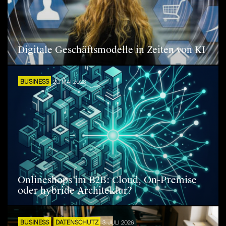
Digitale Geschäftsmodelle in Zeiten von KI
BUSINESS
20. MAI 2026
Onlineshops im B2B: Cloud, On-Premise
oder hybride Architektur?
BUSINESS
DATENSCHUTZ
3. JULI 2026