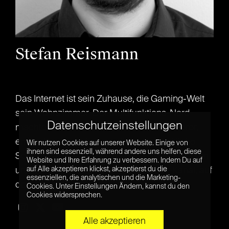
Stefan Reismann
Redaktionsleitung
Das Internet ist sein Zuhause, die Gaming-Welt
sein Wohnzimmer. Der Multifunktions-Nerd
Datenschutzeinstellungen
machte eine Ausbildung zum Programmierer,
entdeckte dann aber vor allem die inhaltliche
Wir nutzen Cookies auf unserer Website. Einige von
ihnen sind essenziell, während andere uns helfen, diese
Seite für sich. Nun schreibt er für die Netzpiloten
Website und Ihre Erfahrung zu verbessern. Indem Du auf
auf Alle akzeptieren klickst, akzeptierst du die
und betreibt nebenher einen Let’s Play-Kanal, auf
essenziellen, die analytischen und die Marketing-
dem reichlich gedaddelt wird.
Cookies. Unter Einstellungen Ändern, kannst du den
Cookies widersprechen.
Alle akzeptieren