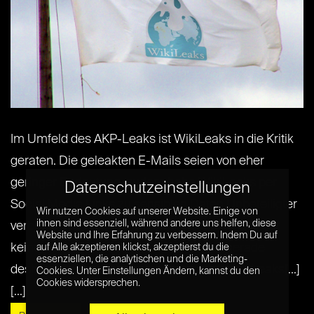
Im Umfeld des AKP-Leaks ist WikiLeaks in die Kritik
geraten. Die geleakten E-Mails seien von eher
geringer Bedeutung, zudem habe WikiLeaks per
Datenschutzeinstellungen
Social Media Links zu sensiblen Daten Unbeteiligter
Wir nutzen Cookies auf unserer Website. Einige von
ihnen sind essenziell, während andere uns helfen, diese
verbreitet, so heißt es. Die Kritikpunkte sind leider
Website und Ihre Erfahrung zu verbessern. Indem Du auf
keineswegs komplett neu – und sollten gerade
auf Alle akzeptieren klickst, akzeptierst du die
essenziellen, die analytischen und die Marketing-
deshalb ernst genommen werden, weil WikiLeaks[...]
Cookies. Unter Einstellungen Ändern, kannst du den
Cookies widersprechen.
[...]