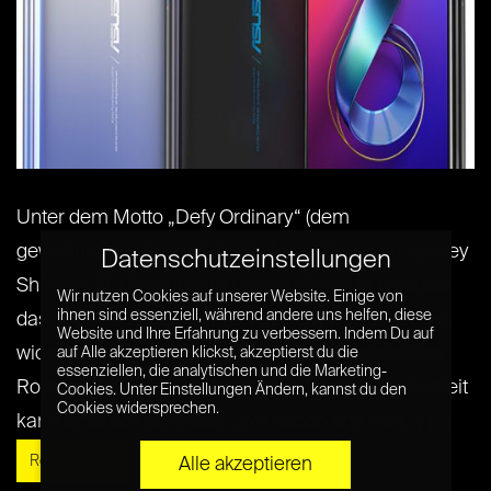
Unter dem Motto „Defy Ordinary“ (dem
gewöhnlichen trotzen) stellte Asus Chairman Jonney
Datenschutzeinstellungen
Shih am 16. Mai auf dem Launch-Event in Valencia
Wir nutzen Cookies auf unserer Website. Einige von
ihnen sind essenziell, während andere uns helfen, diese
das neue Asus ZenFone 6 vor. Dem Gewöhnlichen
Website und Ihre Erfahrung zu verbessern. Indem Du auf
widersetzt sich Asus vor allem mit der innovativen
auf Alle akzeptieren klickst, akzeptierst du die
essenziellen, die analytischen und die Marketing-
Rotationskamera. Doch auch die starke Akkulaufzeit
Cookies. Unter Einstellungen Ändern, kannst du den
Cookies widersprechen.
kann Eindruck schinden. „Wir haben uns vier[...] [...]
Read More »
Alle akzeptieren