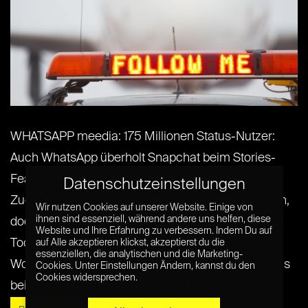
WHATSAPP meedia: 175 Millionen Status-Nutzer:
Auch WhatsApp überholt Snapchat beim Stories-
Feature: Es war nur ein Nebensatz von Mark
Datenschutzeinstellungen
Zuckerberg auf der Telefonkonferenz mit Analysten,
Wir nutzen Cookies auf unserer Website. Einige von
ihnen sind essenziell, während andere uns helfen, diese
doch er hatte es in sich. Die zugekaufte Facebook-
Website und Ihre Erfahrung zu verbessern. Indem Du auf
Tochter WhatsApp bringt es gerade mal zehn
auf Alle akzeptieren klickst, akzeptierst du die
essenziellen, die analytischen und die Marketing-
Wochen nach dem Start ihres Stories-Features, das
Cookies. Unter Einstellungen Ändern, kannst du den
Cookies widersprechen.
bei der Messenger-App Status[...] [...]