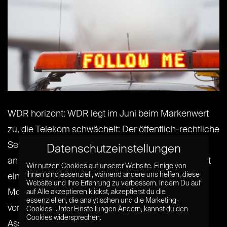
WDR horizont: WDR legt im Juni beim Markenwert
zu, die Telekom schwächelt: Der öffentlich-rechtliche
Sender WDR legt trotz Kritik in den letzten Wochen
Datenschutzeinstellungen
an Markenwert zu, die Telekom muss hingegen mit
Wir nutzen Cookies auf unserer Website. Einige von
ihnen sind essenziell, während andere uns helfen, diese
einem Verlust von 28% bei der letzten
Website und Ihre Erfahrung zu verbessern. Indem Du auf
Monatsauswertung rechnen. Experte Brecht
auf Alle akzeptieren klickst, akzeptierst du die
essenziellen, die analytischen und die Marketing-
verbucht diesen Erfolg aufgrund der positiven
Cookies. Unter Einstellungen Ändern, kannst du den
Cookies widersprechen.
Assoziation mit[...] [...]