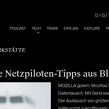
DIG
PODCAST
TECH
TRARA
EXPLAIN
EXPLORE
P
KSTÄTTE
e Netzpiloten-Tipps aus B
MOZILLA golem: Mozillas 
Datentausch: Mit Send wag
Der Austausch von größere
sollte somit zukünftig ke