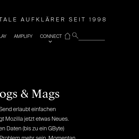
ITALE AUFKLÄRER SEIT 1998
⌂
LAY
AMPLIFY
CONNECT
logs & Mags
Send erlaubt einfachen
t Mozilla jetzt etwas Neues.
n Daten (bis zu ein GByte)
in Problem mehr sein. Momentan