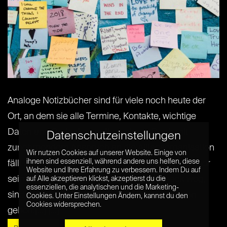
Analoge Notizbücher sind für viele noch heute der
Ort, an dem sie alle Termine, Kontakte, wichtige
Daten und Gedanken aufbewahren. Doch mit
Datenschutzeinstellungen
zunehmendem Anspruch an die Alltagsorganisation
Wir nutzen Cookies auf unserer Website. Einige von
ihnen sind essenziell, während andere uns helfen, diese
fällt auch auf, wie unpraktisch die analogen Bücher
Website und Ihre Erfahrung zu verbessern. Indem Du auf
sein können. Sie nehmen Platz im Rucksack weg,
auf Alle akzeptieren klickst, akzeptierst du die
essenziellen, die analytischen und die Marketing-
sind meist unübersichtlich und können verloren
Cookies. Unter Einstellungen Ändern, kannst du den
Cookies widersprechen.
gehen.[...] [...]