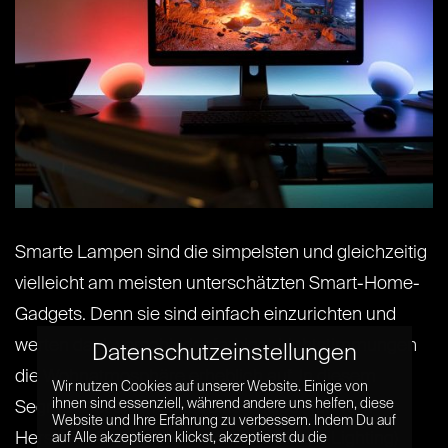
Smarte Lampen sind die simpelsten und gleichzeitig
vielleicht am meisten unterschätzten Smart-Home-
Gadgets. Denn sie sind einfach einzurichten und
werten dank verschiedenfarbiger Lichtstimmungen
Datenschutzeinstellungen
die Wohnatmosphäre erheblich auf. In diesem
Wir nutzen Cookies auf unserer Website. Einige von
ihnen sind essenziell, während andere uns helfen, diese
Segment ist die Produktreihe Philips Hue vom
Website und Ihre Erfahrung zu verbessern. Indem Du auf
Hersteller Signify (bis vor kurzem Philips Lighting)
auf Alle akzeptieren klickst, akzeptierst du die