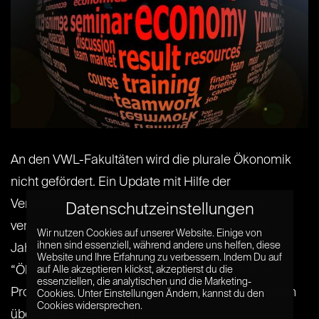
An den VWL-Fakultäten wird die plurale Ökonomik
nicht gefördert. Ein Update mit Hilfe der
Verhaltensökonomie wäre von Nöten. Warum
Datenschutzeinstellungen
verschiedene Ansätze so wichtig sind. Vor vier
Wir nutzen Cookies auf unserer Website. Einige von
ihnen sind essenziell, während andere uns helfen, diese
Jahren hat mich auf der Frankfurter Fachtagung
Website und Ihre Erfahrung zu verbessern. Indem Du auf
“Ökonomie neu denken” der Verhaltensökonom
auf Alle akzeptieren klickst, akzeptierst du die
essenziellen, die analytischen und die Marketing-
Professor Armin Falk von der Uni Bonn am meisten
Cookies. Unter Einstellungen Ändern, kannst du den
Cookies widersprechen.
überzeugt – und[...] [...]