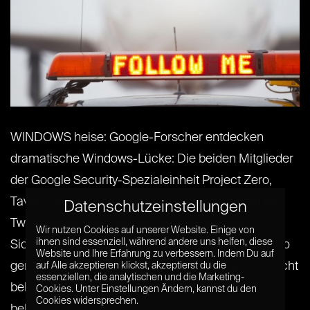
WINDOWS heise: Google-Forscher entdecken
dramatische Windows-Lücke: Die beiden Mitglieder
der Google Security-Spezialeinheit Project Zero,
Tavis Ormandy und Natalie Silvanovich, haben bei
Datenschutzeinstellungen
Twitter verkündet, dass sie eine der fatalsten
Wir nutzen Cookies auf unserer Website. Einige von
ihnen sind essenziell, während andere uns helfen, diese
Sicherheitslücken in Windows gefunden haben. Wo
Website und Ihre Erfahrung zu verbessern. Indem Du auf
genau sich die Schwachstelle befindet, ist noch nicht
auf Alle akzeptieren klickst, akzeptierst du die
essenziellen, die analytischen und die Marketing-
bekannt; dies soll allerdings in einem Bericht
Cookies. Unter Einstellungen Ändern, kannst du den
Cookies widersprechen.
bekannt[...] [...]