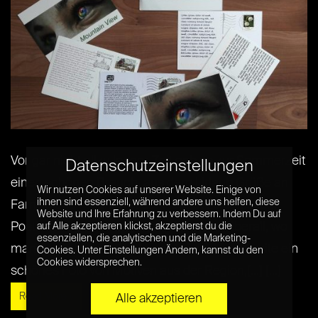
Vor gar nicht allzu langer Zeit gab es zur Sommerzeit
Datenschutzeinstellungen
einen schönen Brauch, aus dem Urlaub Grüße an
Wir nutzen Cookies auf unserer Website. Einige von
ihnen sind essenziell, während andere uns helfen, diese
Familie und Freunde in der Heimat zu schicken.
Website und Ihre Erfahrung zu verbessern. Indem Du auf
Postkarten gab es an jedem Kiosk und überall, wo
auf Alle akzeptieren klickst, akzeptierst du die
essenziellen, die analytischen und die Marketing-
man Souvenirs kaufen kann. Auf der Vorderseite ein
Cookies. Unter Einstellungen Ändern, kannst du den
Cookies widersprechen.
schönes Foto von Motiven aus der Region,[...] [...]
Read More »
Alle akzeptieren