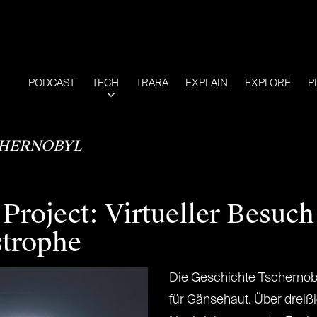
PODCAST
TECH
TRARA
EXPLAIN
EXPLORE
P
HERNOBYL
roject: Virtueller Besuch
strophe
Die Geschichte Tschernoby
für Gänsehaut. Über dreißig