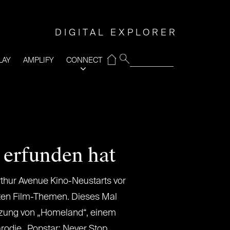
DIGITAL EXPLORER
⌂
LAY
AMPLIFY
CONNECT
 erfunden hat
Arthur Avenue Kino-Neustarts vor
sten Film-Themen. Dieses Mal
etzung von „Homeland“, einem
arodie „Popstar: Never Stop