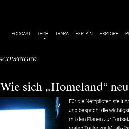
PODCAST
TECH
TRARA
EXPLAIN
EXPLORE
P
 SCHWEIGER
 Wie sich „Homeland“ neu
Für die Netzpiloten stellt 
und bespricht die wichtig
mit den Plänen zur Forts
ersten Trailer zur Musik-P