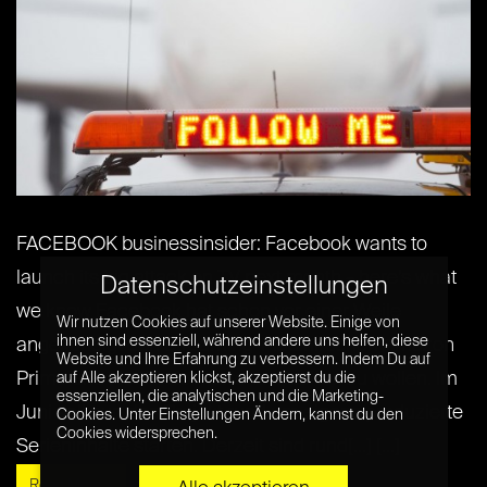
FACEBOOK businessinsider: Facebook wants to
launch its big attack on TV next month – here’s what
Datenschutzeinstellungen
we know Facebook hat schon vor einer Weile
Wir nutzen Cookies auf unserer Website. Einige von
ihnen sind essenziell, während andere uns helfen, diese
angekündigt den Streaming-Platzhirschen Amazon
Website und Ihre Erfahrung zu verbessern. Indem Du auf
Prime und Netflix Konkurrenz machen zu wollen. Im
auf Alle akzeptieren klickst, akzeptierst du die
essenziellen, die analytischen und die Marketing-
Juni soll nun das Projekt rund um eigens produzierte
Cookies. Unter Einstellungen Ändern, kannst du den
Cookies widersprechen.
Serieninhalte starten. Derzeit sind rund[...] [...]
Read More »