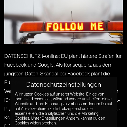
DATENSCHUTZ t-online: EU plant härtere Strafen für
Facebook und Google: Als Konsequenz aus dem
jüngsten Daten-Skandal bei Facebook plant die
Europäische Union zum Datenschutz von
Datenschutzeinstellungen
Verbrauchern striktere Gesetze und härtere Strafen
Wir nutzen Cookies auf unserer Website. Einige von
ihnen sind essenziell, während andere uns helfen, diese
für Facebook, Google, Amazon und andere Internet-
Website und Ihre Erfahrung zu verbessern. Indem Du auf
Plattformen. Das geht aus einem Dokument der EU-
auf Alle akzeptieren klickst, akzeptierst du die
essenziellen, die analytischen und die Marketing-
Kommission hervor. Bei Zustimmung durch das[...]
Cookies. Unter Einstellungen Ändern, kannst du den
Cookies widersprechen.
[...]