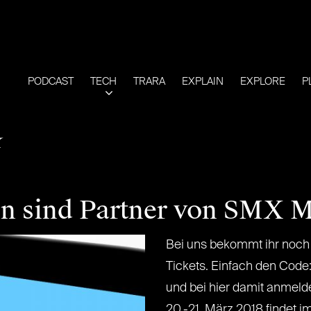
PODCAST
TECH
TRARA
EXPLAIN
EXPLORE
P
X
en sind Partner von SMX 
Bei uns bekommt ihr noch 
Tickets. Einfach den Co
und bei hier damit anme
20.-21. März 2018 findet i