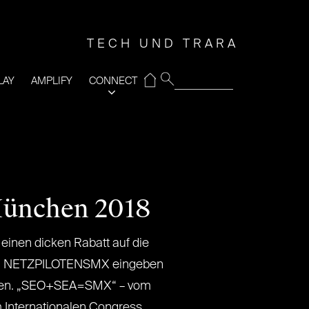
TECH UND TRARA
⌂
LAY
AMPLIFY
CONNECT
München 2018
einen dicken Rabatt auf die
de: NETZPILOTENSMX eingeben
lden. „SEO+SEA=SMX“ – vom
m Internationalen Congress