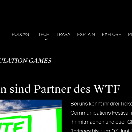
PODCAST
TECH
TRARA
EXPLAIN
EXPLORE
P
ULATION GAMES
en sind Partner des WTF
Bei uns könnt ihr drei Tic
Communications Festival i
ihr mitmachen und euer Gl
übringes bis zum 07. Juni