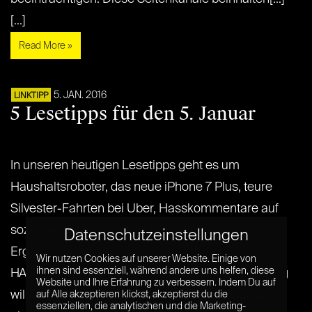
[...]
Read More »
5. JAN. 2016
LINKTIPP
5 Lesetipps für den 5. Januar
In unseren heutigen Lesetipps geht es um
Haushaltsroboter, das neue iPhone 7 Plus, teure
Silvester-Fahrten bei Uber, Hasskommentare auf
sozialen Plattformen und um die neue eSIM.
Datenschutzeinstellungen
Ergänzungen erwünscht.
Wir nutzen Cookies auf unserer Website. Einige von
ihnen sind essenziell, während andere uns helfen, diese
HAUSHALTSROBOTER CNET.de: Mark Zuckerberg
Website und Ihre Erfahrung zu verbessern. Indem Du auf
will 2016 einen intelligenten Roboter entwickeln: In
auf Alle akzeptieren klickst, akzeptierst du die
essenziellen, die analytischen und die Marketing-