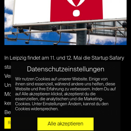
In Leipzig findet am 11. und 12. Mai die Startup Safary
statt. Das Ziel der Veranstaltung ist eine stärkere
Datenschutzeinstellungen
Vernetzung der wirtschaftlichen Akteuere und
Wir nutzen Cookies auf unserer Website. Einige von
ihnen sind essenziell, während andere uns helfen, diese
Unternehmer der Stadt. Bei dem Event habt ihr die
Website und Ihre Erfahrung zu verbessern. Indem Du auf
Möglichkeit, die Leipziger Startup-Szene besser
auf Alle akzeptieren klickst, akzeptierst du die
essenziellen, die analytischen und die Marketing-
kennenzulernen. Außerdem könnt ihr die
Cookies. Unter Einstellungen Ändern, kannst du den
Cookies widersprechen.
Bekanntschaft von den Teams von über 50[...] [...]
Read More »
Alle akzeptieren