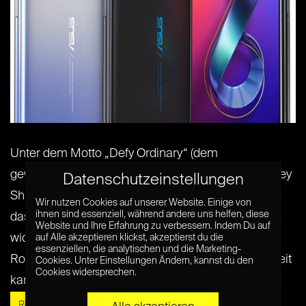
Unter dem Motto „Defy Ordinary“ (dem
gewöhnlichen trotzen) stellte Asus Chairman Jonney
Datenschutzeinstellungen
Shih am 16. Mai auf dem Launch-Event in Valencia
Wir nutzen Cookies auf unserer Website. Einige von
ihnen sind essenziell, während andere uns helfen, diese
das neue Asus ZenFone 6 vor. Dem Gewöhnlichen
Website und Ihre Erfahrung zu verbessern. Indem Du auf
widersetzt sich Asus vor allem mit der innovativen
auf Alle akzeptieren klickst, akzeptierst du die
essenziellen, die analytischen und die Marketing-
Rotationskamera. Doch auch die starke Akkulaufzeit
Cookies. Unter Einstellungen Ändern, kannst du den
Cookies widersprechen.
kann Eindruck schinden. „Wir haben uns vier[...] [...]
Read More »