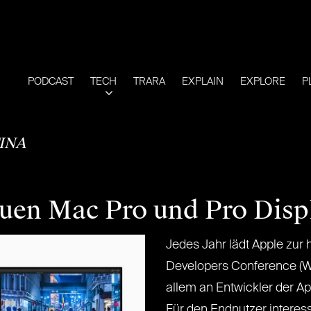
PODCAST
TECH
TRARA
EXPLAIN
EXPLORE
P
INA
neuen Mac Pro und Pro Dis
Jedes Jahr lädt Apple zur
Developers Conference (WW
allem an Entwickler der A
Für den Endnutzer interess