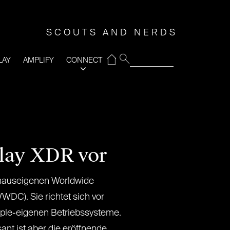
SCOUTS AND NERDS
⌂
LAY
AMPLIFY
CONNECT
play XDR vor
 hauseigenen Worldwide
DC). Sie richtet sich vor
pple-eigenen Betriebssysteme.
ant ist aber die eröffnende